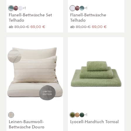
Helles
Dunkles
Weiß
Weiß
Dunkles
Helles
+1
+1
Graugrün
Taupe
Taupe
Graugrün
Flanell-Bettwäsche Set
Flanell-Bettwäsche
Telhado
Telhado
Normaler
ab
Normaler
89,00 €
69,00 €
Normaler
ab
Normaler
89,00 €
69,00 €
Preis
Preis
Preis
Preis
Leinen-
Lyocell-
Baumwoll-
Handtuch
Bettwäsche
Torroal
Douro
[Pistazie]
[Natur
&
Salbeigrün]
Natur
Pistazie
Stroh
Salbeigrün
+1
/
Leinen-Baumwoll-
Lyocell-Handtuch Torroal
Salbeigrün
Bettwäsche Douro