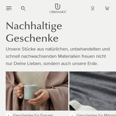
DIREKT
ZUM
Einloggen
Warenk
INHALT
öffnen
Nachhaltige
Geschenke
Unsere Stücke aus natürlichen, unbehandelten und
schnell nachwachsenden Materialien freuen nicht
nur Deine Lieben, sondern auch unsere Erde.
Bestseller
Geschenke für Frauen
Geschenke für Männe
Preis aufsteigend