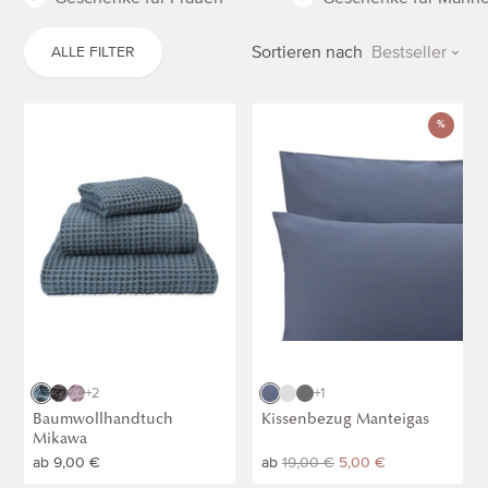
Preis absteigend
Sortieren nach
Bestseller
ALLE FILTER
Neueste
Baumwollhandtuch
Kissenbezug
%
Mikawa
Manteigas
[Graugrün]
[Dunkles
Graublau]
Graugrün
Anthrazit
Mauve
Dunkles
Weiß
Anthrazit
+2
+1
Graublau
Baumwollhandtuch
Kissenbezug Manteigas
Mikawa
Normaler
ab
9,00 €
Normaler
ab
Normaler
19,00 €
5,00 €
Preis
Preis
Preis