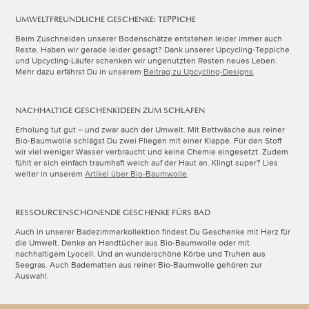
UMWELTFREUNDLICHE GESCHENKE: TEPPICHE
Beim Zuschneiden unserer Bodenschätze entstehen leider immer auch
Reste. Haben wir gerade leider gesagt? Dank unserer Upcycling-Teppiche
und Upcycling-Läufer schenken wir ungenutzten Resten neues Leben.
Mehr dazu erfährst Du in unserem
Beitrag zu Upcycling-Designs
.
NACHHALTIGE GESCHENKIDEEN ZUM SCHLAFEN
Erholung tut gut – und zwar auch der Umwelt. Mit Bettwäsche aus reiner
Bio-Baumwolle schlägst Du zwei Fliegen mit einer Klappe. Für den Stoff
wir viel weniger Wasser verbraucht und keine Chemie eingesetzt. Zudem
fühlt er sich einfach traumhaft weich auf der Haut an. Klingt super? Lies
weiter in unserem
Artikel über Bio-Baumwolle
.
RESSOURCENSCHONENDE GESCHENKE FÜRS BAD
Auch in unserer Badezimmerkollektion findest Du Geschenke mit Herz für
die Umwelt. Denke an Handtücher aus Bio-Baumwolle oder mit
nachhaltigem Lyocell. Und an wunderschöne Körbe und Truhen aus
Seegras. Auch Badematten aus reiner Bio-Baumwolle gehören zur
Auswahl.