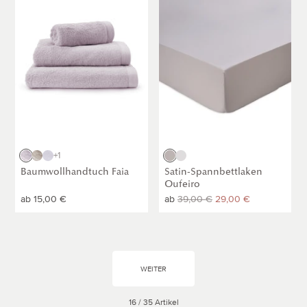
[Mauve]
Oufeiro
[Hellgrau]
Mauve
Steingrau
Weiß
Hellgrau
Weiß
+1
Baumwollhandtuch Faia
Satin-Spannbettlaken
Oufeiro
Normaler
ab
15,00 €
Normaler
ab
Normaler
39,00 €
29,00 €
Preis
Preis
Preis
WEITER
16 / 35 Artikel