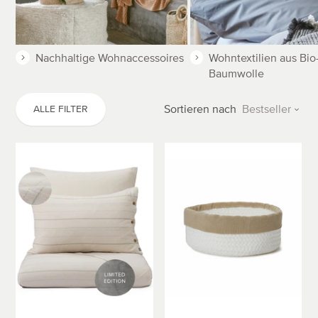
Bestseller
Nachhaltige Wohnaccessoires
Wohntextilien aus Bio
Baumwolle
Preis aufsteigend
Preis absteigend
Sortieren nach
Bestseller
ALLE FILTER
Neueste
Leinen-
Upcycling-
Baumwoll-
Korb
Bettwäsche
Mahina
Douro
[Weiß
[Natur
&
&
Natur]
Salbeigrün]