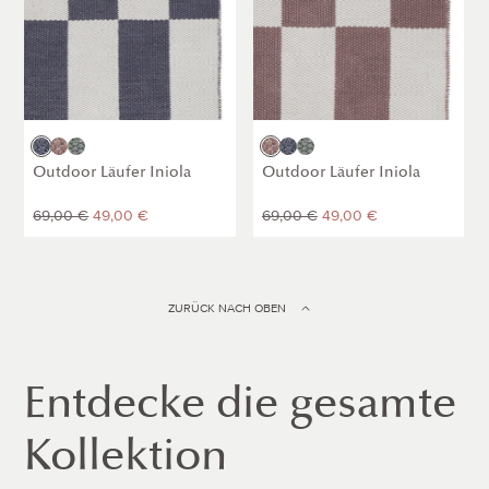
Weiß]
Blaugrau
Dunkles
Grüngrau
Dunkles
Blaugrau
Grüngrau
Taupe
Taupe
Outdoor Läufer Iniola
Outdoor Läufer Iniola
Sale
69,00 €
Normaler
49,00 €
Sale
69,00 €
Normaler
49,00 €
Preis
Preis
Preis
Preis
ZURÜCK NACH OBEN
Entdecke die gesamte
Kollektion