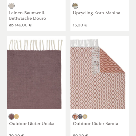
Natur
Natur
/
/
Leinen-Baumwoll-
Upcycling-Korb Mahina
Salbeigrün
Weiß
Bettwäsche Douro
Normaler
ab
149,00 €
Normaler
15,00 €
Preis
Preis
Outdoor
Outdoor
Läufer
Läufer
Udaka
Barota
[Dunkles
[Terrakotta/Weiß]
Taupe]
Dunkles
Sandgelb
Terrakotta
Blaugrau
Sandgelb
Taupe
/
/
/
Outdoor Läufer Udaka
Outdoor Läufer Barota
Weiß
Weiß
Weiß
Normaler
79,00 €
Normaler
89,00 €