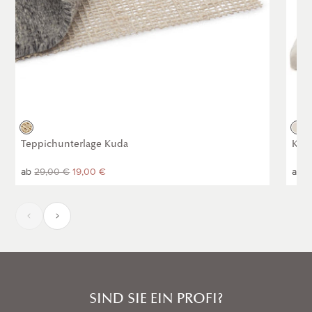
Natur
Natu
Gr
Teppichunterlage Kuda
Kiss
Normaler
ab
Normaler
29,00 €
19,00 €
Norm
ab
1
Preis
Preis
Prei
SIND SIE EIN PROFI?