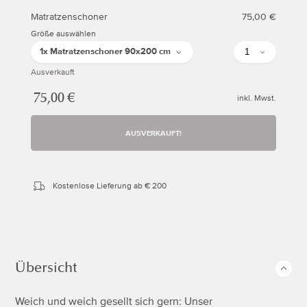
Matratzenschoner
Sale
Normaler
75,00 €
Preis
Preis
Größe auswählen
Anzahl
1x Matratzenschoner 90x200 cm
Ausverkauft
Sale
Normaler
75,00 €
inkl. Mwst.
Preis
Preis
AUSVERKAUFT!
Kostenlose Lieferung ab € 200
Übersicht
Weich und weich gesellt sich gern: Unser