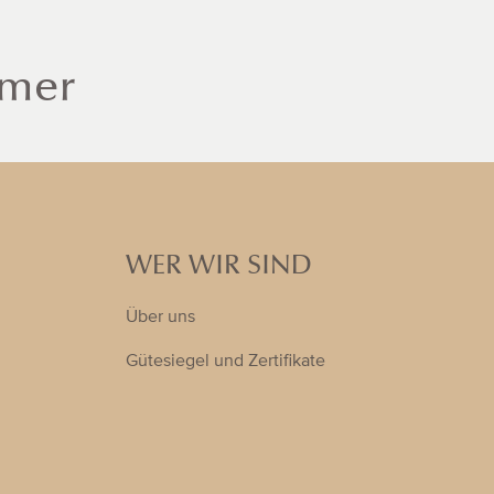
mmer
WER WIR SIND
Über uns
Gütesiegel und Zertifikate