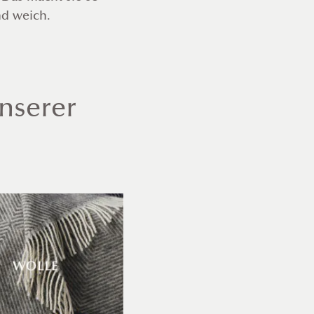
d weich.
unserer