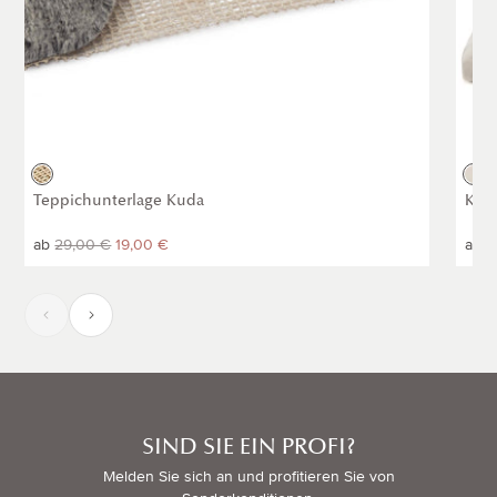
Natur
Natu
Gr
Teppichunterlage Kuda
Kiss
Normaler
ab
Normaler
29,00 €
19,00 €
Norm
ab
1
Preis
Preis
Prei
SIND SIE EIN PROFI?
Melden Sie sich an und profitieren Sie von