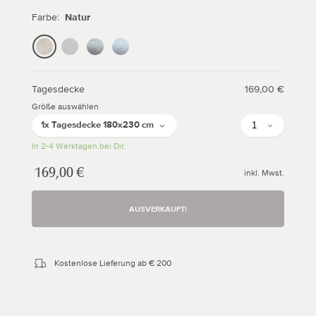
Farbe:
Natur
Natur
Hellgrau
Helles
Helles
Grüngrau
Nebelblau
Tagesdecke
Sale
Normaler
169,00 €
Preis
Preis
Größe auswählen
Anzahl
1x Tagesdecke 180x230 cm
In 2-4 Werktagen bei Dir.
Sale
Normaler
169,00 €
inkl. Mwst.
Preis
Preis
AUSVERKAUFT!
Kostenlose Lieferung ab € 200