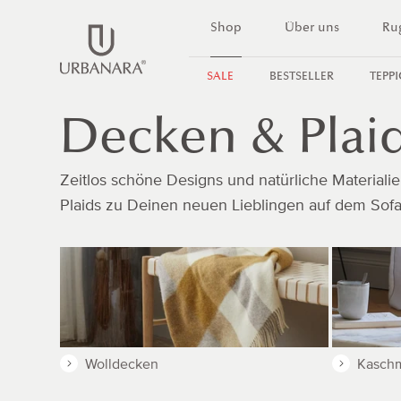
DIREKT
Shop
Über uns
Ru
ZUM
INHALT
SALE
BESTSELLER
TEPP
Decken & Plai
Zeitlos schöne Designs und natürliche Materia
Plaids zu Deinen neuen Lieblingen auf dem Sofa
Wolldecken
Kasch