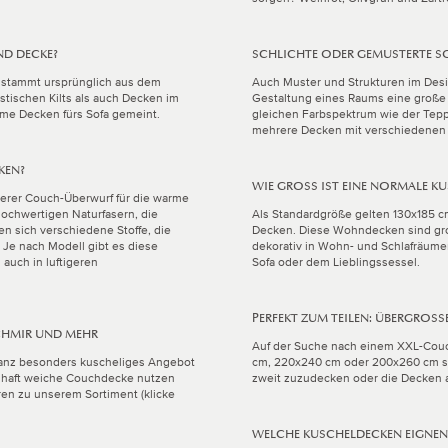
ND DECKE?
SCHLICHTE ODER GEMUSTERTE S
ff stammt ursprünglich aus dem
Auch Muster und Strukturen im Des
stischen Kilts als auch Decken im
Gestaltung eines Raums eine große R
me Decken fürs Sofa gemeint.
gleichen Farbspektrum wie der Tepp
mehrere Decken mit verschiedenen 
KEN?
WIE GROSS IST EINE NORMALE K
terer Couch-Überwurf für die warme
hochwertigen Naturfasern, die
Als Standardgröße gelten 130x185 
n sich verschiedene Stoffe, die
Decken. Diese Wohndecken sind gro
. Je nach Modell gibt es diese
dekorativ in Wohn- und Schlafräume
auch in luftigeren
Sofa oder dem Lieblingssessel.
PERFEKT ZUM TEILEN: ÜBERGROSS
CHMIR UND MEHR
Auf der Suche nach einem XXL-Cou
ganz besonders kuscheliges Angebot
cm, 220x240 cm oder 200x260 cm si
umhaft weiche Couchdecke nutzen
zweit zuzudecken oder die Decken a
ren zu unserem Sortiment (klicke
WELCHE KUSCHELDECKEN EIGNEN 