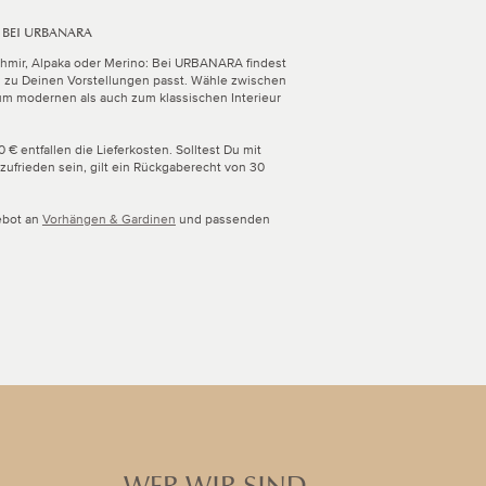
 BEI URBANARA
chmir, Alpaka oder Merino: Bei URBANARA findest
 zu Deinen Vorstellungen passt. Wähle zwischen
zum modernen als auch zum klassischen Interieur
€ entfallen die Lieferkosten. Solltest Du mit
zufrieden sein, gilt ein Rückgaberecht von 30
ebot an
Vorhängen & Gardinen
und passenden