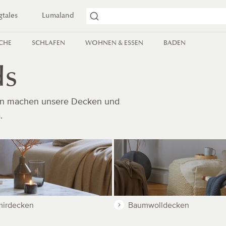
gtales
Lumaland
ICHE
SCHLAFEN
WOHNEN & ESSEN
BADEN
ds
lien machen unsere Decken und
.
mirdecken
Baumwolldecken