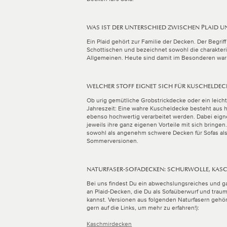
WAS IST DER UNTERSCHIED ZWISCHEN PLAID U
Ein Plaid gehört zur Familie der Decken. Der Begri
Schottischen und bezeichnet sowohl die charakteri
Allgemeinen. Heute sind damit im Besonderen war
WELCHER STOFF EIGNET SICH FÜR KUSCHELDEC
Ob urig gemütliche Grobstrickdecke oder ein leich
Jahreszeit: Eine wahre Kuscheldecke besteht aus 
ebenso hochwertig verarbeitet werden. Dabei eigne
jeweils ihre ganz eigenen Vorteile mit sich bringen
sowohl als angenehm schwere Decken für Sofas als 
Sommerversionen.
NATURFASER-SOFADECKEN: SCHURWOLLE, KAS
Bei uns findest Du ein abwechslungsreiches und 
an Plaid-Decken, die Du als Sofaüberwurf und tra
kannst. Versionen aus folgenden Naturfasern gehö
gern auf die Links, um mehr zu erfahren!):
Kaschmirdecken