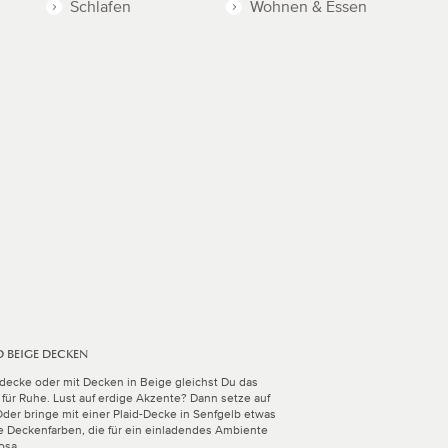
Schlafen
Wohnen & Essen
D BEIGE DECKEN
ecke oder mit Decken in Beige gleichst Du das
für Ruhe. Lust auf erdige Akzente? Dann setze auf
der bringe mit einer Plaid-Decke in Senfgelb etwas
re Deckenfarben, die für ein einladendes Ambiente
osa.