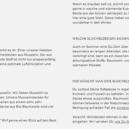
Wenn es draußen kalt ist, stürmt und
gerne in weiche und wärmende Kusc
Beste aus der kühlen Jahreszeit zu
hier eine gute Wahl. Diese halten 
wunderbar in den Winter.
WELCHE KUSCHELDECKEN EIGNEN
N
Auch im Sommer wirst Du Dich über
ommt es an. Einer unserer liebsten
besonders an langen Abenden, die m
cheldecken aus Musselin. Der aus
verbringt sind, kann es ein bisschen
 Stoff ist nicht nur strapazierfähig
atmungsaktive Stoffe. Baumwoll- un
 eine optimale Luftzirkulation und
wärmeren Monate.
WIE WÄSCHT MAN EINE KUSCHEL
Du solltest Deine Sofadecke in reg
usselin. Wir lieben Musselin so
Krümeln und Fusseln zu befreien. In 
ben. Unsere Musselindecken für
Decke etwas auszulüften. Baumwoll
tehen aus einem sehr, sehr
können teilweise in der Waschmasc
ldecke aus Bio-Baumwolle wird viel
Reinigung auf jeden Fall die
Anweisu
Vorsicht: Wolldecken können in de
 Wirf gerne einen Blick auf den Rest
eingehen. Wir verraten Dir,
wie Du W