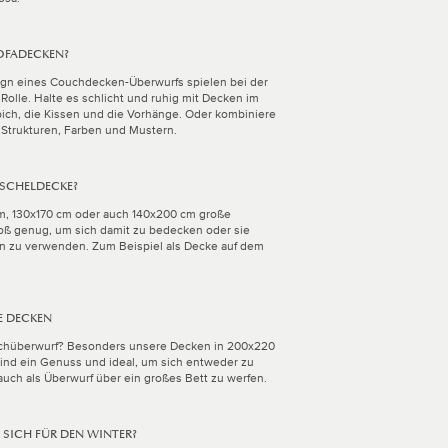
OFADECKEN?
ign eines Couchdecken-Überwurfs spielen bei der
olle. Halte es schlicht und ruhig mit Decken im
ich, die Kissen und die Vorhänge. Oder kombiniere
Strukturen, Farben und Mustern.
USCHELDECKE?
cm, 130x170 cm oder auch 140x200 cm große
ß genug, um sich damit zu bedecken oder sie
n zu verwenden. Zum Beispiel als Decke auf dem
E DECKEN
chüberwurf? Besonders unsere Decken in 200x220
nd ein Genuss und ideal, um sich entweder zu
uch als Überwurf über ein großes Bett zu werfen.
SICH FÜR DEN WINTER?