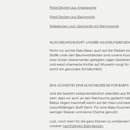
Plaid-Decken aus Alpakawolle
Plaid-Decken aus Baumwolle
Sofadecken und -überwürfe mit Merinowolle
KUSCHELHIGHLIGHT: UNSERE MUSSELINDECKE
Nicht nur auf die Naturfaser, auch auf die Webart k
Stoffe unter den Baumwolldecken sind unsere Kus
zwei locker übereinander gelegten Lagen bestehende
und weist charmante Knitter auf. Musselin sorgt für
somit ein gesundes Schlafumfeld.
DAS SÜSSESTE? EINE KUSCHELDECKE FÜR BABYS
Und die besteht selbstverständlich ebenfalls aus M
sehr, dass wir auch an den Nachwuchs gedacht ha
Babys liegen traumhaft weich auf der Haut und bes
zukunftsfähigen Stoff. Denn: Für eine Baby-Kusche
weniger Wasser und keine Chemie genutzt.
Lust, noch mehr für die ganz Kleinen zu entdecken?
unserer
nachhaltigen Babydecken
.