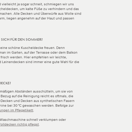
 vielleicht ja sogar schneit, schmiegen wir uns
heldecken, um kalte Füße zu verhindern und das
 machen. Alle Decken und Überwürfe aus Wolle sind
warm, liegen angenehm auf der Haut und passen
 SICH FÜR DEN SOMMER?
 eine schöne Kuscheldecke freuen. Denn
an im Garten, auf der Terrasse oder dem Balkon
 frisch werden. Hier empfehlen wir leichte,
d Leinendecken sind immer eine gute Wahl für die
DECKE?
elmäßigen Abständen ausschütteln, um sie von
Bezug auf die Reinigung reicht es oftmals, die
-Decken und Decken aus synthetischen Fasern
hine bei 30 °C gewaschen werden. Befolge zur
ngen im Pflegetikett
.
r Waschmaschine schnell verklumpen oder
olldecken richtig pflegst
.