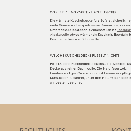
WAS IST DIE WÄRMSTE KUSCHELDECKE?
Die wärmste Kuscheldecke fürs Sofa ist sicherlich 
mehr Wärme als beispielsweise Baumwolle, wobei 
Unterschiede bestehen. Grundsätzlich ist
Kaschmi
Alpakawolle
etwas wärmer als Kaschmir. Ebenfalls
Kuscheldecken aus Schurwolle.
WELCHE KUSCHELDECKE FUSSELT NICHT?
Falls Du eine Kuscheldecke suchst, die weniger fuss
Decke aus reiner Baumwolle. Die Naturfaser zeichne
formbeständiges Garn aus und ist besonders pflegel
Kunstfasern fusselfrei, unter den Naturmaterialien
am besten geeignet.