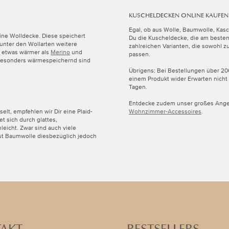
KUSCHELDECKEN ONLINE KAUFEN
Egal, ob aus Wolle, Baumwolle, Kas
eine Wolldecke. Diese speichert
Du die Kuscheldecke, die am besten
unter den Wollarten weitere
zahlreichen Varianten, die sowohl 
r
etwas wärmer als
Merino
und
passen.
 besonders wärmespeichernd sind
Übrigens: Bei Bestellungen über 200 
einem Produkt wider Erwarten nicht 
Tagen.
Entdecke zudem unser großes Ang
elt, empfehlen wir Dir eine Plaid-
Wohnzimmer-Accessoires
.
t sich durch glattes,
eicht. Zwar sind auch viele
 ist Baumwolle diesbezüglich jedoch