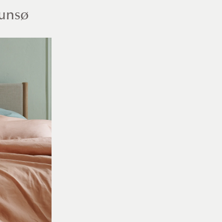
runsø