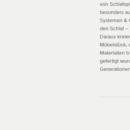
von Schlafop
besonders au
Systemen & C
den Schlaf – 
Daraus kreie
Möbelstück, 
Materialien t
gefertigt wu
Generationen 