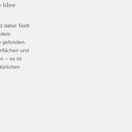
e Idee
d dabei Textil
d dem
e gefunden.
rflächen und
 – es ist
türlichen