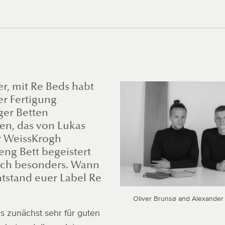
er, mit Re Beds habt
er Fertigung
ger Betten
en, das von Lukas
r WeissKrogh
eng Bett begeistert
lich besonders. Wann
tstand euer Label Re
Oliver Brunsø and Alexander
s zunächst sehr für guten