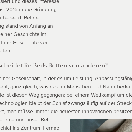
ssiert und dieses Interesse
st 2016 in die Gründung
übersetzt. Bei der
g stand von Anfang an
 einer Geschichte im
 Eine Geschichte von
tten.
scheidet Re Beds Betten von anderen?
einer Gesellschaft, in der es um Leistung, Anpassungsfähi
geht, ganz gleich, was das für Menschen und Natur bedeu
rie ist diesen Weg gegangen; bei einem Wettkampf um di
echnologien bleibt der Schlaf zwangsläufig auf der Stre
ert, man müsse immer die neuesten Innovationen besitzen
sophie und unser Bett
chlaf ins Zentrum. Fernab