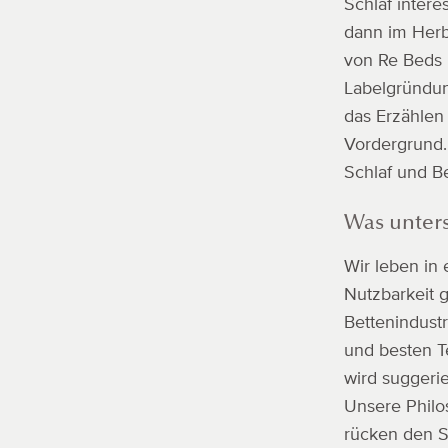
Schlaf intere
dann im Herb
von Re Beds 
Labelgründun
das Erzählen
Vordergrund.
Schlaf und Be
Was unter
Wir leben in 
Nutzbarkeit 
Bettenindust
und besten T
wird suggeri
Unsere Philo
rücken den S