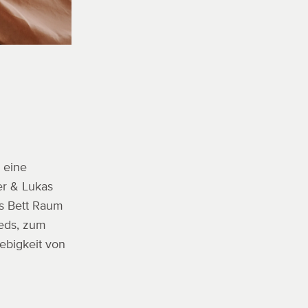
 eine
er & Lukas
as Bett Raum
Beds, zum
ebigkeit von